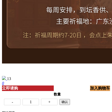
13
0
立即请购
加入购物车
数量
-
1
+
确认