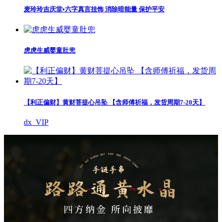
麦玲玲吉庆堂•六字真言挂饰 消除暗能量 保护平安
虎虎生威婴童肚兜
【利正偏财】黄财菩提心吊坠 【含师傅祈福，发货周期7-20天】
dx_VIP