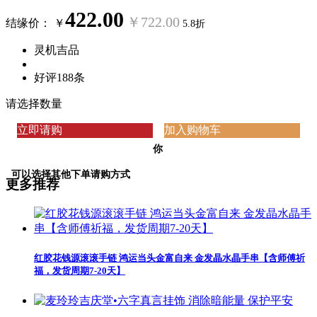
422.00
￥722.00
结缘价：
￥
5.8折
灵机吉品
好评188条
请选择数量
立即请购
加入购物车
你
可以选择其他下单请购方式
更多推荐
红胶花钱源滚滚手链 鸿运当头金富自来 金发晶水晶手串【含师傅祈
福，发货周期7-20天】